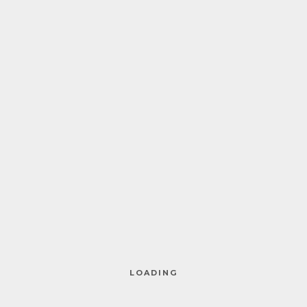
seguinte área:
Automóvel
Acidentes Trabalho
Multirriscos
Saúde
Vida
Outros mais...
SABER MAIS...
LOADING